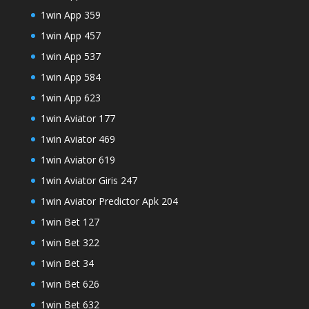
1win App 359
1win App 457
1win App 537
1win App 584
1win App 623
1win Aviator 177
1win Aviator 469
1win Aviator 619
1win Aviator Giris 247
1win Aviator Predictor Apk 204
1win Bet 127
1win Bet 322
1win Bet 34
1win Bet 626
1win Bet 632