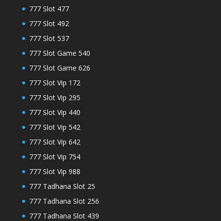
777 Slot 477
777 Slot 492
777 Slot 537
777 Slot Game 540
777 Slot Game 626
777 Slot Vip 172
777 Slot Vip 295
777 Slot Vip 440
777 Slot Vip 542
777 Slot Vip 642
777 Slot Vip 754
777 Slot Vip 988
777 Tadhana Slot 25
777 Tadhana Slot 256
777 Tadhana Slot 439