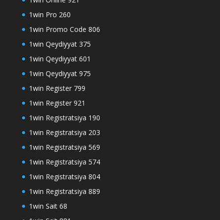
1win Pro 260
1win Promo Code 806
1win Qeydiyyat 375
1win Qeydiyyat 601
1win Qeydiyyat 975
1win Register 799
1win Register 921
1win Registratsiya 190
1win Registratsiya 203
1win Registratsiya 569
1win Registratsiya 574
1win Registratsiya 804
1win Registratsiya 889
1win Sait 68