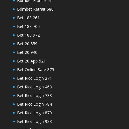
Bdmbet France 19
Bdmbet Retrait 680
Bet 188 261
Bet 188 700
Bet 188 972
Bet 20 359
Bet 20 940
Bet 20 App 521
Bet Online Safe 875
Bet Riot Login 271
Bet Riot Login 468
Bet Riot Login 738
Bet Riot Login 784
Bet Riot Login 870
Bet Riot Login 938