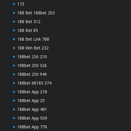
173
188 Bet 188bet 203
188 Bet 312
188 Bet 85
188 Bet Link 788
188 Win Bet 232
188bet 250 210
188bet 250 326
188bet 250 949
188bet 68183 374
188bet App 218
188bet App 25
188bet App 481
188bet App 509
188bet App 776