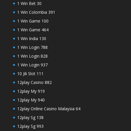
1 Win Bet 30
1 Win Colombia 391
1 Win Game 100
1 Win Game 464
1 Win India 130
1 Win Login 788
1 Win Login 828
1 Win Login 937
10 Jili Slot 111
12play Casino 882
12play My 919
12play My 940
12play Online Casino Malaysia 64
12play Sg 138
12play Sg 993