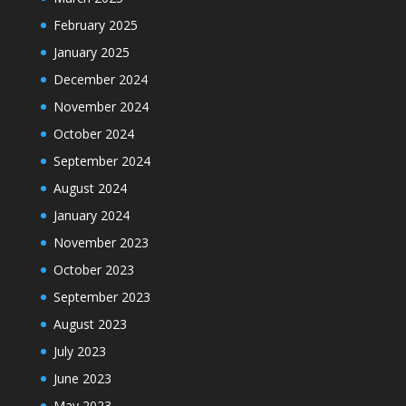
February 2025
January 2025
December 2024
November 2024
October 2024
September 2024
August 2024
January 2024
November 2023
October 2023
September 2023
August 2023
July 2023
June 2023
May 2023