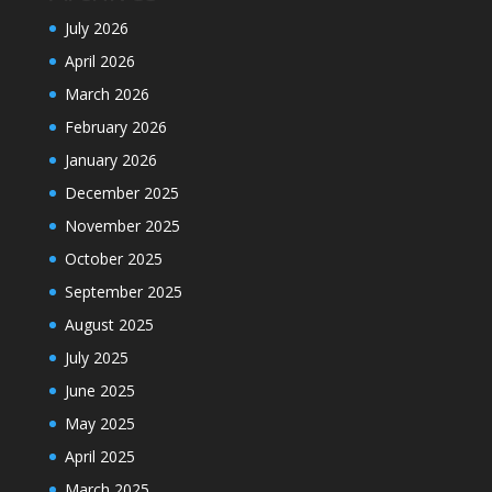
July 2026
April 2026
March 2026
February 2026
January 2026
December 2025
November 2025
October 2025
September 2025
August 2025
July 2025
June 2025
May 2025
April 2025
March 2025