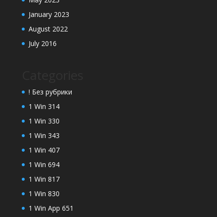
January 2023
August 2022
July 2016
Categories
! Без рубрики
1 Win 314
1 Win 330
1 Win 343
1 Win 407
1 Win 694
1 Win 817
1 Win 830
1 Win App 651