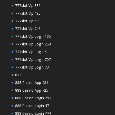
777slot Vip 336
777slot Vip 495
777slot Vip 658
777slot Vip 743
777slot Vip Login 135
777slot Vip Login 258
777slot Vip Login 6
777slot Vip Login 707
777slot Vip Login 73
873
888 Casino App 481
888 Casino App 725
888 Casino Login 297
888 Casino Login 471
888 Casino Login 774