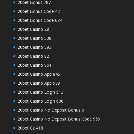
20bet Bonus 787
20bet Bonus Code 42
20bet Bonus Code 684
20bet Casino 28
20bet Casino 538
20bet Casino 593
20bet Casino 82
20bet Casino 961
20bet Casino App 845
20bet Casino App 999
20bet Casino Login 513
20bet Casino Login 600
20bet Casino No Deposit Bonus 6
20bet Casino No Deposit Bonus Code 959
20bet Cz 418