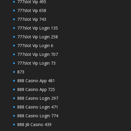
777slot Vip 495
777slot Vip 658
777slot Vip 743
777slot Vip Login 135
777slot Vip Login 258
777slot Vip Login 6
777slot Vip Login 707
777slot Vip Login 73
873
888 Casino App 481
888 Casino App 725
888 Casino Login 297
888 Casino Login 471
888 Casino Login 774
888 Jili Casino 439