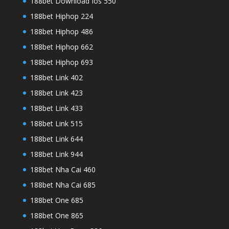
188bet Download Ios 550
188bet Hiphop 224
188bet Hiphop 486
188bet Hiphop 662
188bet Hiphop 693
188bet Link 402
188bet Link 423
188bet Link 433
188bet Link 515
188bet Link 644
188bet Link 944
188bet Nha Cai 460
188bet Nha Cai 685
188bet One 685
188bet One 865