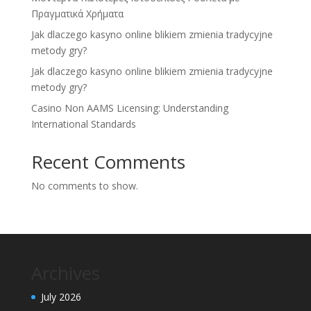
Πραγματικά Χρήματα
Jak dlaczego kasyno online blikiem zmienia tradycyjne
metody gry?
Jak dlaczego kasyno online blikiem zmienia tradycyjne
metody gry?
Casino Non AAMS Licensing: Understanding
International Standards
Recent Comments
No comments to show.
Archives
July 2026