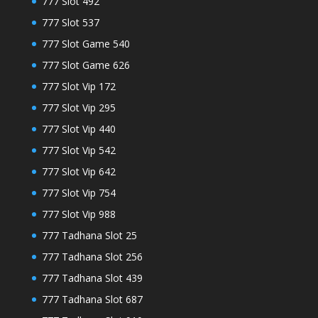
777 Slot 492
777 Slot 537
777 Slot Game 540
777 Slot Game 626
777 Slot Vip 172
777 Slot Vip 295
777 Slot Vip 440
777 Slot Vip 542
777 Slot Vip 642
777 Slot Vip 754
777 Slot Vip 988
777 Tadhana Slot 25
777 Tadhana Slot 256
777 Tadhana Slot 439
777 Tadhana Slot 687