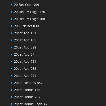
20 Bet Com 909
20 Bet Tv Login 176
20 Bet Tv Login 768
20 Luck Bet 830
20bet App 131
20bet App 165
20bet App 328
20bet App 67
20bet App 731
20bet App 738
20bet App 991
20bet Belepes 857
20bet Bonus 148
20bet Bonus 787
20bet Bonus Code 42