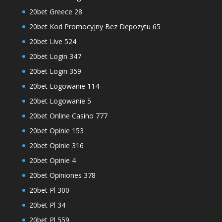
20bet Greece 28
20bet Kod Promocyjny Bez Depozytu 65
20bet Live 524
20bet Login 347
20bet Login 359
20bet Logowanie 114
20bet Logowanie 5
20bet Online Casino 777
20bet Opinie 153
20bet Opinie 316
20bet Opinie 4
20bet Opiniones 378
20bet Pl 300
20bet Pl 34
20bet Pl 559