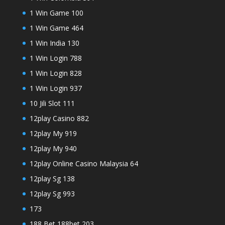
1 Win Game 100
1 Win Game 464
1 Win India 130
1 Win Login 788
1 Win Login 828
1 Win Login 937
10 Jili Slot 111
12play Casino 882
12play My 919
12play My 940
12play Online Casino Malaysia 64
12play Sg 138
12play Sg 993
173
188 Bet 188bet 203