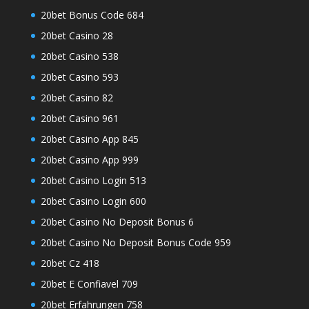
20bet Bonus Code 684
20bet Casino 28
20bet Casino 538
20bet Casino 593
20bet Casino 82
20bet Casino 961
20bet Casino App 845
20bet Casino App 999
20bet Casino Login 513
20bet Casino Login 600
20bet Casino No Deposit Bonus 6
20bet Casino No Deposit Bonus Code 959
20bet Cz 418
20bet E Confiavel 709
20bet Erfahrungen 758