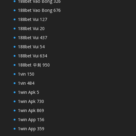
188bet Vao Bong 326
188bet Vao Bong 676
188bet Vui 127
188bet Vui 20
188bet Vui 437
188bet Vui 54
188bet Vui 634
188bet 우회 950
1vin 150
1vin 484
1win Apk 5
1win Apk 730
1win Apk 869
1win App 156
1win App 359