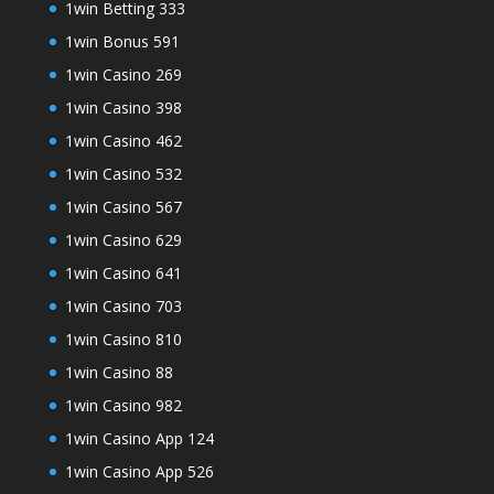
1win Betting 333
1win Bonus 591
1win Casino 269
1win Casino 398
1win Casino 462
1win Casino 532
1win Casino 567
1win Casino 629
1win Casino 641
1win Casino 703
1win Casino 810
1win Casino 88
1win Casino 982
1win Casino App 124
1win Casino App 526