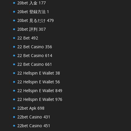
20bet 入金 177
20bet 登録方法 1
20bet 見るだけ 479
20bet 評判 307
22 Bet 492
22 Bet Casino 356
22 Bet Casino 614
22 Bet Casino 661
22 Hellspin E Wallet 38
22 Hellspin E Wallet 56
22 Hellspin E Wallet 849
22 Hellspin E Wallet 976
22bet Apk 698
22bet Casino 431
22bet Casino 451