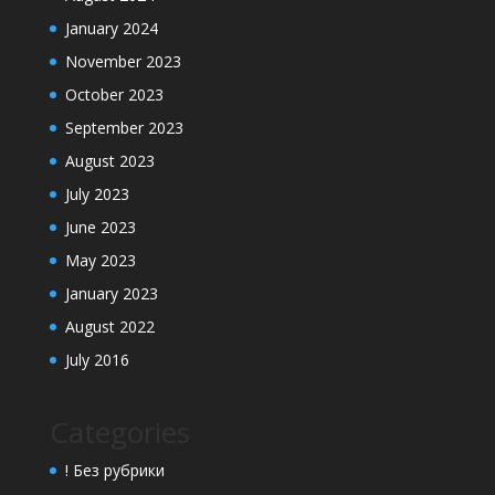
January 2024
November 2023
October 2023
September 2023
August 2023
July 2023
June 2023
May 2023
January 2023
August 2022
July 2016
Categories
! Без рубрики