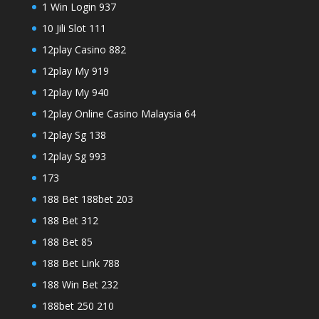
1 Win Login 937
10 Jili Slot 111
12play Casino 882
12play My 919
12play My 940
12play Online Casino Malaysia 64
12play Sg 138
12play Sg 993
173
188 Bet 188bet 203
188 Bet 312
188 Bet 85
188 Bet Link 788
188 Win Bet 232
188bet 250 210