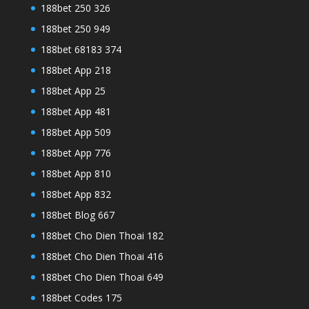
188bet 250 326
188bet 250 949
188bet 68183 374
188bet App 218
188bet App 25
188bet App 481
188bet App 509
188bet App 776
188bet App 810
188bet App 832
188bet Blog 667
188bet Cho Dien Thoai 182
188bet Cho Dien Thoai 416
188bet Cho Dien Thoai 649
188bet Codes 175