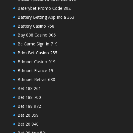
Baterybet Promo Code 892
Battery Betting App India 363
Battery Casino 758
Bay 888 Casino 906
Bc Game Sign In 719
Bdm Bet Casino 255
Bdmbet Casino 919
Bdmbet France 19
Bdmbet Retrait 680
Bet 188 261
Bet 188 700
Bet 188 972
Bet 20 359
Bet 20 940
Bet 20 App 521