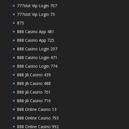
777slot Vip Login 707
777slot Vip Login 73
873
888 Casino App 481
888 Casino App 725
888 Casino Login 297
888 Casino Login 471
888 Casino Login 774
888 Jili Casino 439
888 Jili Casino 488
888 Jili Casino 701
888 Jili Casino 716
888 Online Casino 13
888 Online Casino 793
888 Online Casino 992