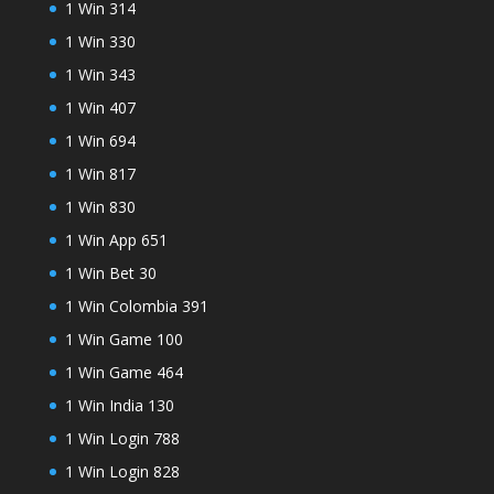
1 Win 314
1 Win 330
1 Win 343
1 Win 407
1 Win 694
1 Win 817
1 Win 830
1 Win App 651
1 Win Bet 30
1 Win Colombia 391
1 Win Game 100
1 Win Game 464
1 Win India 130
1 Win Login 788
1 Win Login 828