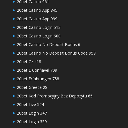
20bet Casino 961
20bet Casino App 845
20bet Casino App 999
20bet Casino Login 513
20bet Casino Login 600
20bet Casino No Deposit Bonus 6
20bet Casino No Deposit Bonus Code 959
20bet Cz 418
20bet E Confiavel 709
20bet Erfahrungen 758
20bet Greece 28
20bet Kod Promocyjny Bez Depozytu 65
20bet Live 524
20bet Login 347
20bet Login 359