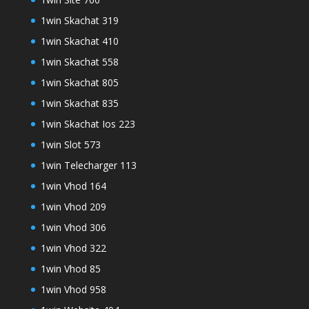
1win Skachat 319
1win Skachat 410
1win Skachat 558
1win Skachat 805
1win Skachat 835
1win Skachat Ios 223
1win Slot 573
1win Telecharger 113
1win Vhod 164
1win Vhod 209
1win Vhod 306
1win Vhod 322
1win Vhod 85
1win Vhod 958