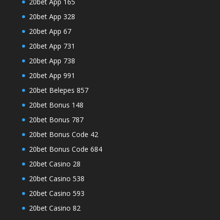
20bet App 165
20bet App 328
20bet App 67
20bet App 731
20bet App 738
20bet App 991
20bet Belepes 857
20bet Bonus 148
20bet Bonus 787
20bet Bonus Code 42
20bet Bonus Code 684
20bet Casino 28
20bet Casino 538
20bet Casino 593
20bet Casino 82