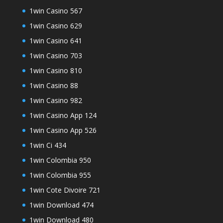
1win Casino 567
1win Casino 629
1win Casino 641
1win Casino 703
1win Casino 810
1win Casino 88
1win Casino 982
1win Casino App 124
1win Casino App 526
1win Ci 434
1win Colombia 950
1win Colombia 955
1win Cote Divoire 721
1win Download 474
1win Download 480