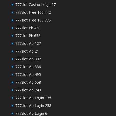
777slot Casino Login 67
777slot Free 100 442
777slot Free 100 775
777slot Ph 430
777slot Ph 658
777slot Vip 127
777slot Vip 21
777slot Vip 302
777slot Vip 336
777slot Vip 495
777slot Vip 658
777slot Vip 743
777slot Vip Login 135
777slot Vip Login 258
777slot Vip Login 6