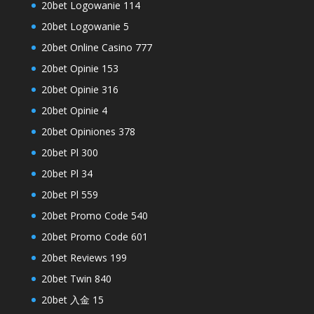
20bet Logowanie 114
20bet Logowanie 5
20bet Online Casino 777
20bet Opinie 153
20bet Opinie 316
20bet Opinie 4
20bet Opiniones 378
20bet Pl 300
20bet Pl 34
20bet Pl 559
20bet Promo Code 540
20bet Promo Code 601
20bet Reviews 199
20bet Twin 840
20bet 入金 15