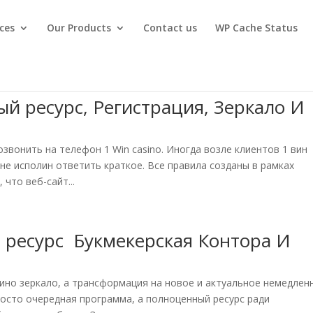
ices
Our Products
Contact us
WP Cache Status
й ресурс, Регистрация, Зеркало И
вонить на телефон 1 Win casino. Иногда возле клиентов 1 вин
не исполин ответить краткое. Все правила созданы в рамках
что веб-сайт...
ресурс ️ Букмекерская Контора И
ино зеркало, а трансформация на новое и актуальное немедлен
просто очередная программа, а полноценный ресурс ради