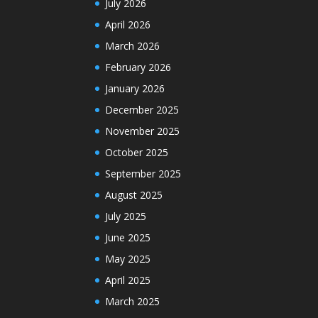
July 2026
April 2026
March 2026
February 2026
January 2026
December 2025
November 2025
October 2025
September 2025
August 2025
July 2025
June 2025
May 2025
April 2025
March 2025