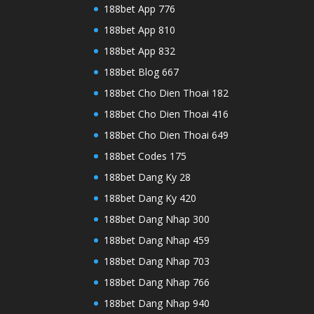
188bet App 776
188bet App 810
188bet App 832
188bet Blog 667
188bet Cho Dien Thoai 182
188bet Cho Dien Thoai 416
188bet Cho Dien Thoai 649
188bet Codes 175
188bet Dang Ky 28
188bet Dang Ky 420
188bet Dang Nhap 300
188bet Dang Nhap 459
188bet Dang Nhap 703
188bet Dang Nhap 766
188bet Dang Nhap 940