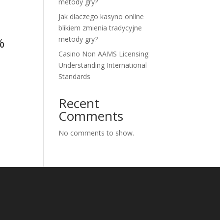
metody gry?
Jak dlaczego kasyno online
blikiem zmienia tradycyjne
%
metody gry?
Casino Non AAMS Licensing:
Understanding International
Standards
Recent
Comments
No comments to show.