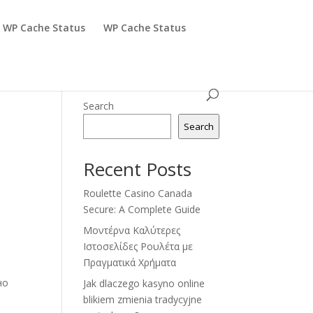
WP Cache Status
WP Cache Status
Search
Search
Recent Posts
Roulette Casino Canada
Secure: A Complete Guide
Μοντέρνα Καλύτερες
Ιστοσελίδες Ρουλέτα με
Πραγματικά Χρήματα
но
Jak dlaczego kasyno online
blikiem zmienia tradycyjne