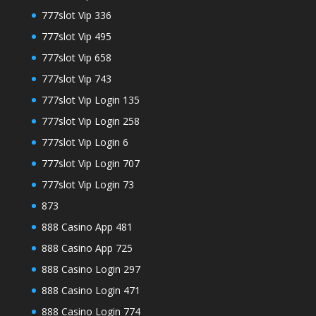
777slot Vip 336
777slot Vip 495
777slot Vip 658
777slot Vip 743
777slot Vip Login 135
777slot Vip Login 258
777slot Vip Login 6
777slot Vip Login 707
777slot Vip Login 73
873
888 Casino App 481
888 Casino App 725
888 Casino Login 297
888 Casino Login 471
888 Casino Login 774