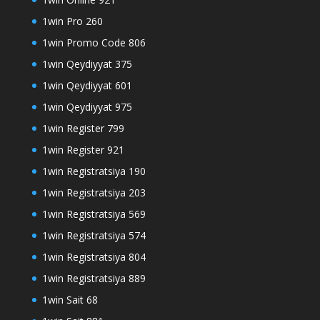
1win Pro 260
1win Promo Code 806
1win Qeydiyyat 375
1win Qeydiyyat 601
1win Qeydiyyat 975
1win Register 799
1win Register 921
1win Registratsiya 190
1win Registratsiya 203
1win Registratsiya 569
1win Registratsiya 574
1win Registratsiya 804
1win Registratsiya 889
1win Sait 68