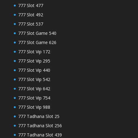
777 Slot 477
777 Slot 492
777 Slot 537
777 Slot Game 540
777 Slot Game 626
777 Slot Vip 172
777 Slot Vip 295
777 Slot Vip 440
777 Slot Vip 542
777 Slot Vip 642
777 Slot Vip 754
777 Slot Vip 988
777 Tadhana Slot 25
777 Tadhana Slot 256
777 Tadhana Slot 439