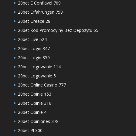
20bet E Confiavel 709
20bet Erfahrungen 758
20bet Greece 28
20bet Kod Promocyjny Bez Depozytu 65
20bet Live 524
20bet Login 347
20bet Login 359
20bet Logowanie 114
20bet Logowanie 5
20bet Online Casino 777
20bet Opinie 153
20bet Opinie 316
20bet Opinie 4
20bet Opiniones 378
20bet Pl 300