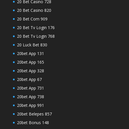
20 Bet Casino 728
20 Bet Casino 820
20 Bet Com 909
20 Bet Tv Login 176
20 Bet Tv Login 768
20 Luck Bet 830
20bet App 131
20bet App 165
20bet App 328
20bet App 67
20bet App 731
20bet App 738
20bet App 991
20bet Belepes 857
20bet Bonus 148