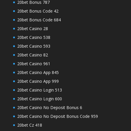
20bet Bonus 787
20bet Bonus Code 42
20bet Bonus Code 684
20bet Casino 28
20bet Casino 538
20bet Casino 593
20bet Casino 82
20bet Casino 961
20bet Casino App 845
20bet Casino App 999
20bet Casino Login 513
20bet Casino Login 600
20bet Casino No Deposit Bonus 6
20bet Casino No Deposit Bonus Code 959
20bet Cz 418