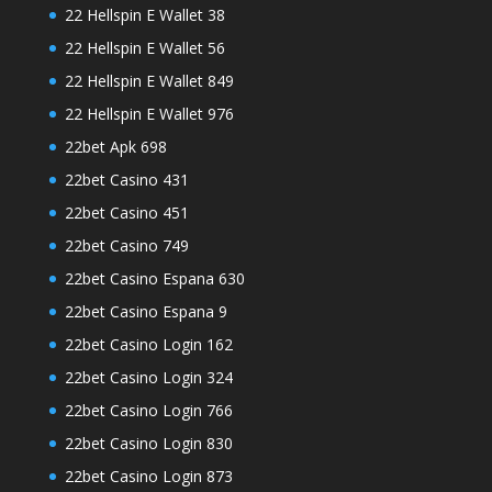
22 Hellspin E Wallet 38
22 Hellspin E Wallet 56
22 Hellspin E Wallet 849
22 Hellspin E Wallet 976
22bet Apk 698
22bet Casino 431
22bet Casino 451
22bet Casino 749
22bet Casino Espana 630
22bet Casino Espana 9
22bet Casino Login 162
22bet Casino Login 324
22bet Casino Login 766
22bet Casino Login 830
22bet Casino Login 873