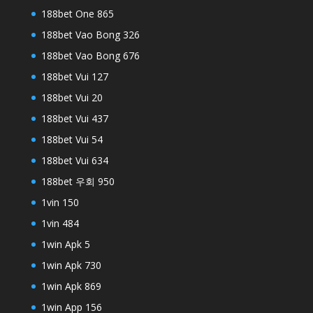
188bet One 865
188bet Vao Bong 326
188bet Vao Bong 676
188bet Vui 127
188bet Vui 20
188bet Vui 437
188bet Vui 54
188bet Vui 634
188bet 우회 950
1vin 150
1vin 484
1win Apk 5
1win Apk 730
1win Apk 869
1win App 156