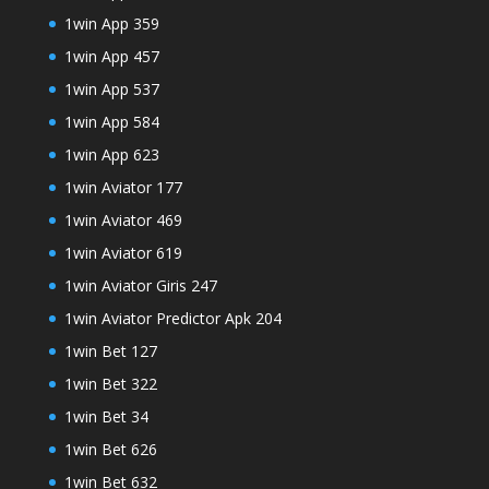
1win App 359
1win App 457
1win App 537
1win App 584
1win App 623
1win Aviator 177
1win Aviator 469
1win Aviator 619
1win Aviator Giris 247
1win Aviator Predictor Apk 204
1win Bet 127
1win Bet 322
1win Bet 34
1win Bet 626
1win Bet 632