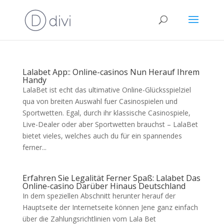
Lalabet App:: Online-casinos Nun Herauf Ihrem
Handy
LalaBet ist echt das ultimative Online-Glücksspielziel
qua von breiten Auswahl fuer Casinospielen und
Sportwetten. Egal, durch ihr klassische Casinospiele,
Live-Dealer oder aber Sportwetten brauchst – LalaBet
bietet vieles, welches auch du für ein spannendes
ferner...
Erfahren Sie Legalität Ferner Spaß: Lalabet Das
Online-casino Darüber Hinaus Deutschland
In dem speziellen Abschnitt herunter herauf der
Hauptseite der Internetseite können Jene ganz einfach
über die Zahlungsrichtlinien vom Lala Bet