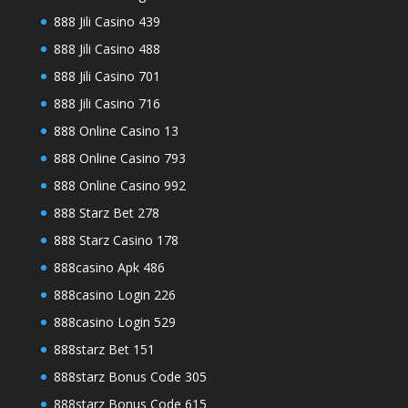
888 Jili Casino 439
888 Jili Casino 488
888 Jili Casino 701
888 Jili Casino 716
888 Online Casino 13
888 Online Casino 793
888 Online Casino 992
888 Starz Bet 278
888 Starz Casino 178
888casino Apk 486
888casino Login 226
888casino Login 529
888starz Bet 151
888starz Bonus Code 305
888starz Bonus Code 615