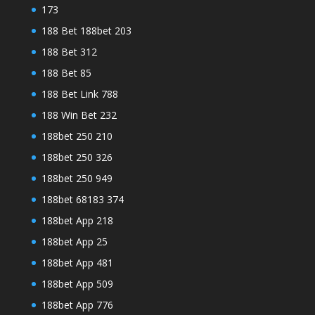
173
188 Bet 188bet 203
188 Bet 312
188 Bet 85
188 Bet Link 788
188 Win Bet 232
188bet 250 210
188bet 250 326
188bet 250 949
188bet 68183 374
188bet App 218
188bet App 25
188bet App 481
188bet App 509
188bet App 776