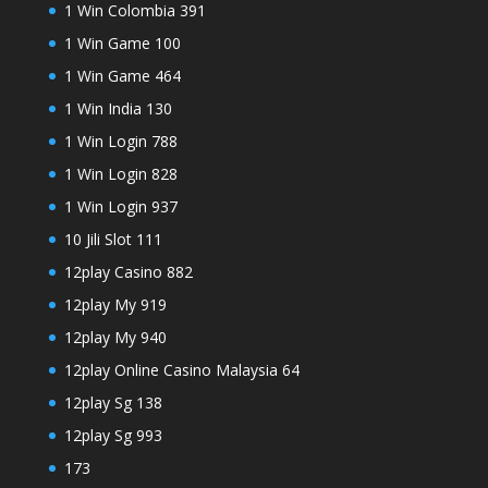
1 Win Colombia 391
1 Win Game 100
1 Win Game 464
1 Win India 130
1 Win Login 788
1 Win Login 828
1 Win Login 937
10 Jili Slot 111
12play Casino 882
12play My 919
12play My 940
12play Online Casino Malaysia 64
12play Sg 138
12play Sg 993
173