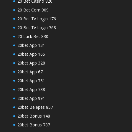
20 Bet Casino 820
20 Bet Com 909
20 Bet Tv Login 176
20 Bet Tv Login 768
20 Luck Bet 830
20bet App 131
20bet App 165
20bet App 328
20bet App 67
20bet App 731
20bet App 738
20bet App 991
20bet Belepes 857
20bet Bonus 148
20bet Bonus 787