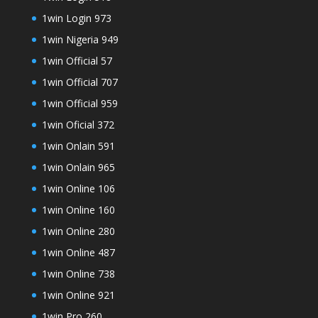
1win Login 973
1win Nigeria 949
1win Official 57
1win Official 707
1win Official 959
1win Oficial 372
1win Onlain 591
1win Onlain 965
1win Online 106
1win Online 160
1win Online 280
1win Online 487
1win Online 738
1win Online 921
1win Pro 260