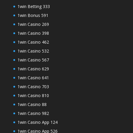
1win Betting 333
1win Bonus 591
1win Casino 269
1win Casino 398
1win Casino 462
1win Casino 532
1win Casino 567
1win Casino 629
1win Casino 641
1win Casino 703
1win Casino 810
1win Casino 88
1win Casino 982
1win Casino App 124
1win Casino App 526