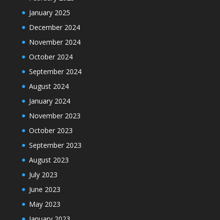
January 2025
December 2024
November 2024
October 2024
September 2024
August 2024
January 2024
November 2023
October 2023
September 2023
August 2023
July 2023
June 2023
May 2023
January 2023