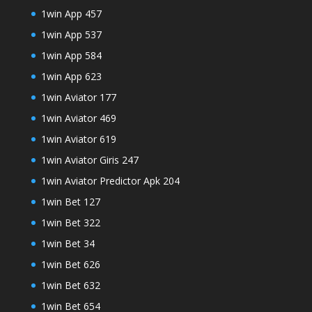
1win App 457
1win App 537
1win App 584
1win App 623
1win Aviator 177
1win Aviator 469
1win Aviator 619
1win Aviator Giris 247
1win Aviator Predictor Apk 204
1win Bet 127
1win Bet 322
1win Bet 34
1win Bet 626
1win Bet 632
1win Bet 654