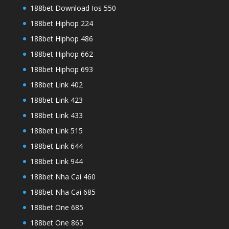
188bet Download Ios 550
188bet Hiphop 224
188bet Hiphop 486
188bet Hiphop 662
188bet Hiphop 693
188bet Link 402
188bet Link 423
188bet Link 433
188bet Link 515
188bet Link 644
188bet Link 944
188bet Nha Cai 460
188bet Nha Cai 685
188bet One 685
188bet One 865