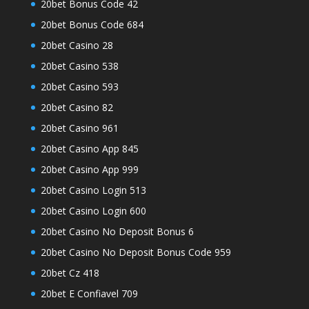
20bet Bonus Code 42
20bet Bonus Code 684
20bet Casino 28
20bet Casino 538
20bet Casino 593
20bet Casino 82
20bet Casino 961
20bet Casino App 845
20bet Casino App 999
20bet Casino Login 513
20bet Casino Login 600
20bet Casino No Deposit Bonus 6
20bet Casino No Deposit Bonus Code 959
20bet Cz 418
20bet E Confiavel 709