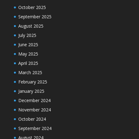
October 2025
September 2025
August 2025
July 2025
June 2025
May 2025
April 2025
March 2025
February 2025
January 2025
December 2024
November 2024
October 2024
September 2024
August 2024