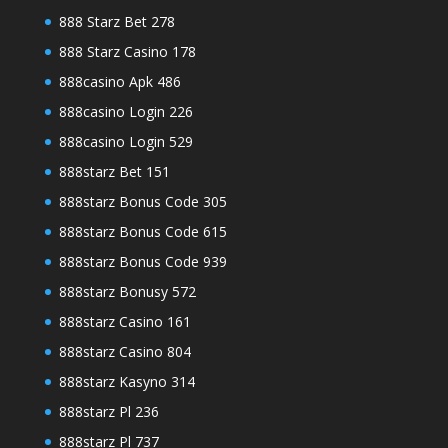
888 Starz Bet 278
888 Starz Casino 178
888casino Apk 486
888casino Login 226
888casino Login 529
888starz Bet 151
888starz Bonus Code 305
888starz Bonus Code 615
888starz Bonus Code 939
888starz Bonusy 572
888starz Casino 161
888starz Casino 804
888starz Kasyno 314
888starz Pl 236
888starz Pl 737