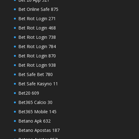
Bet Online Safe 875
Bet Riot Login 271
Bet Riot Login 468
Bet Riot Login 738
Bet Riot Login 784
Bet Riot Login 870
Bet Riot Login 938
Bet Safe Bet 780
Bet Safe Kasyno 11
Bet20 609
Bet365 Calcio 30
Bet365 Mobile 145
Betano Apk 632
Betano Apostas 187