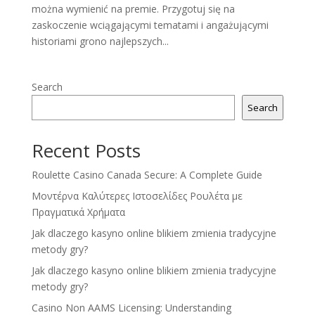
można wymienić na premie. Przygotuj się na
zaskoczenie wciągającymi tematami i angażującymi
historiami grono najlepszych...
Search
Search
Recent Posts
Roulette Casino Canada Secure: A Complete Guide
Μοντέρνα Καλύτερες Ιστοσελίδες Ρουλέτα με
Πραγματικά Χρήματα
Jak dlaczego kasyno online blikiem zmienia tradycyjne
metody gry?
Jak dlaczego kasyno online blikiem zmienia tradycyjne
metody gry?
Casino Non AAMS Licensing: Understanding