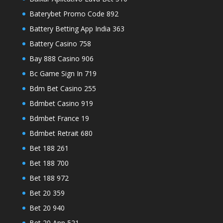
Baterybet Promo Code 892
Battery Betting App India 363
Battery Casino 758
Bay 888 Casino 906
Bc Game Sign In 719
Bdm Bet Casino 255
Bdmbet Casino 919
Bdmbet France 19
Bdmbet Retrait 680
Bet 188 261
Bet 188 700
Bet 188 972
Bet 20 359
Bet 20 940
Bet 20 App 521