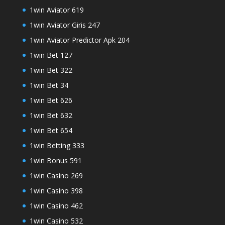
1win Aviator 619
1win Aviator Giris 247
1win Aviator Predictor Apk 204
1win Bet 127
1win Bet 322
1win Bet 34
1win Bet 626
1win Bet 632
1win Bet 654
1win Betting 333
1win Bonus 591
1win Casino 269
1win Casino 398
1win Casino 462
1win Casino 532