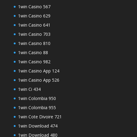
1win Casino 567
1win Casino 629
1win Casino 641
1win Casino 703
1win Casino 810
1win Casino 88
1win Casino 982
1win Casino App 124
1win Casino App 526
1win Ci 434
1win Colombia 950
1win Colombia 955
1win Cote Divoire 721
1win Download 474
1win Download 480