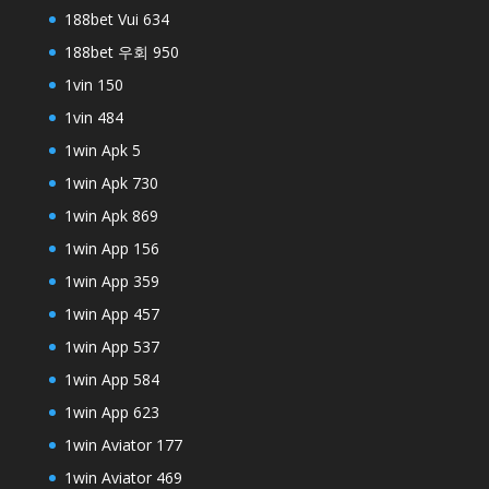
188bet Vui 634
188bet 우회 950
1vin 150
1vin 484
1win Apk 5
1win Apk 730
1win Apk 869
1win App 156
1win App 359
1win App 457
1win App 537
1win App 584
1win App 623
1win Aviator 177
1win Aviator 469