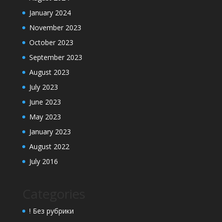
January 2024
November 2023
October 2023
September 2023
August 2023
July 2023
June 2023
May 2023
January 2023
August 2022
July 2016
Categories
! Без рубрики