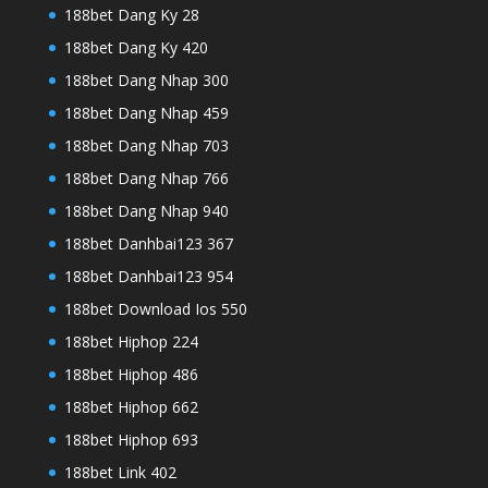
188bet Dang Ky 28
188bet Dang Ky 420
188bet Dang Nhap 300
188bet Dang Nhap 459
188bet Dang Nhap 703
188bet Dang Nhap 766
188bet Dang Nhap 940
188bet Danhbai123 367
188bet Danhbai123 954
188bet Download Ios 550
188bet Hiphop 224
188bet Hiphop 486
188bet Hiphop 662
188bet Hiphop 693
188bet Link 402