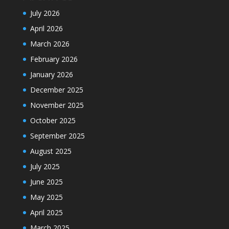
July 2026
April 2026
March 2026
February 2026
January 2026
December 2025
November 2025
October 2025
September 2025
August 2025
July 2025
June 2025
May 2025
April 2025
March 2025