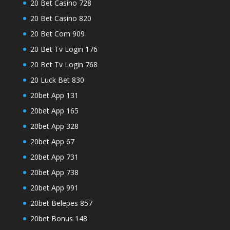
20 Bet Casino 728
20 Bet Casino 820
20 Bet Com 909
20 Bet Tv Login 176
20 Bet Tv Login 768
20 Luck Bet 830
20bet App 131
20bet App 165
20bet App 328
20bet App 67
20bet App 731
20bet App 738
20bet App 991
20bet Belepes 857
20bet Bonus 148