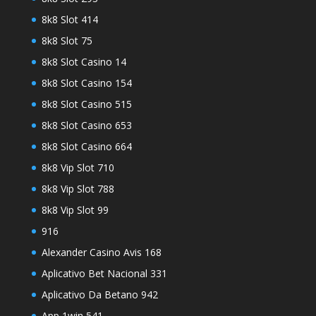
8k8 Slot 414
8k8 Slot 75
8k8 Slot Casino 14
8k8 Slot Casino 154
8k8 Slot Casino 515
8k8 Slot Casino 653
8k8 Slot Casino 664
8k8 Vip Slot 710
8k8 Vip Slot 788
8k8 Vip Slot 99
916
Alexander Casino Avis 168
Aplicativo Bet Nacional 331
Aplicativo Da Betano 942
App 1win 541