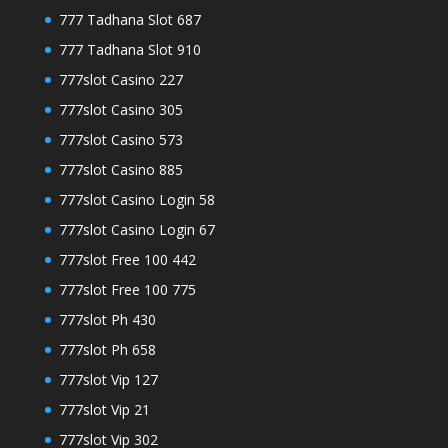
777 Tadhana Slot 687
777 Tadhana Slot 910
777slot Casino 227
777slot Casino 305
777slot Casino 573
777slot Casino 885
777slot Casino Login 58
777slot Casino Login 67
777slot Free 100 442
777slot Free 100 775
777slot Ph 430
777slot Ph 658
777slot Vip 127
777slot Vip 21
777slot Vip 302