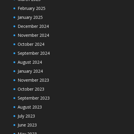
February 2025
January 2025
December 2024
November 2024
October 2024
September 2024
August 2024
January 2024
November 2023
October 2023
September 2023
August 2023
July 2023
June 2023
May 2023