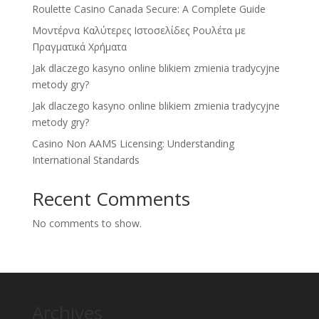
Roulette Casino Canada Secure: A Complete Guide
Μοντέρνα Καλύτερες Ιστοσελίδες Ρουλέτα με
Πραγματικά Χρήματα
Jak dlaczego kasyno online blikiem zmienia tradycyjne
metody gry?
Jak dlaczego kasyno online blikiem zmienia tradycyjne
metody gry?
Casino Non AAMS Licensing: Understanding
International Standards
Recent Comments
No comments to show.
Archives