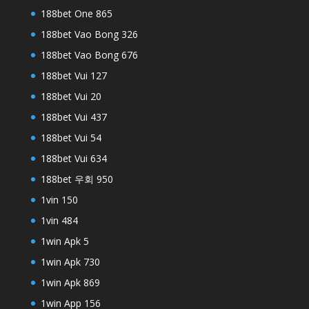
188bet One 865
188bet Vao Bong 326
188bet Vao Bong 676
188bet Vui 127
188bet Vui 20
188bet Vui 437
188bet Vui 54
188bet Vui 634
188bet 우회 950
1vin 150
1vin 484
1win Apk 5
1win Apk 730
1win Apk 869
1win App 156