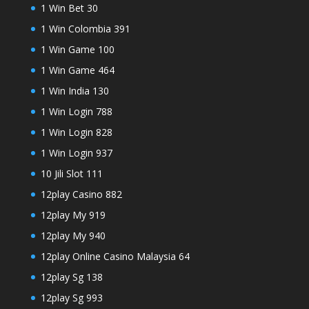
1 Win Bet 30
1 Win Colombia 391
1 Win Game 100
1 Win Game 464
1 Win India 130
1 Win Login 788
1 Win Login 828
1 Win Login 937
10 Jili Slot 111
12play Casino 882
12play My 919
12play My 940
12play Online Casino Malaysia 64
12play Sg 138
12play Sg 993