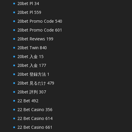
20bet Pl 34
20bet Pl 559
20bet Promo Code 540
20bet Promo Code 601
20bet Reviews 199
20bet Twin 840
20bet 入金 15
20bet 入金 177
20bet 登録方法 1
20bet 見るだけ 479
20bet 評判 307
22 Bet 492
22 Bet Casino 356
22 Bet Casino 614
22 Bet Casino 661