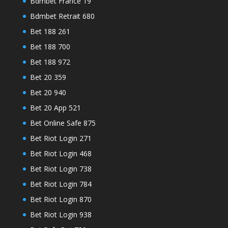
Bdmbet France 19
Bdmbet Retrait 680
Bet 188 261
Bet 188 700
Bet 188 972
Bet 20 359
Bet 20 940
Bet 20 App 521
Bet Online Safe 875
Bet Riot Login 271
Bet Riot Login 468
Bet Riot Login 738
Bet Riot Login 784
Bet Riot Login 870
Bet Riot Login 938