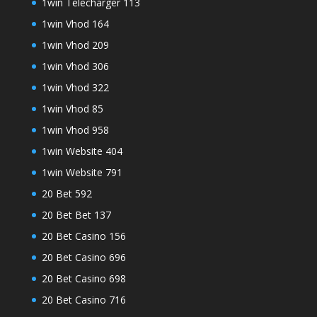
1win Telecharger 113
1win Vhod 164
1win Vhod 209
1win Vhod 306
1win Vhod 322
1win Vhod 85
1win Vhod 958
1win Website 404
1win Website 791
20 Bet 592
20 Bet Bet 137
20 Bet Casino 156
20 Bet Casino 696
20 Bet Casino 698
20 Bet Casino 716