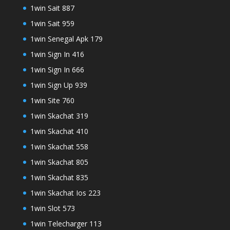
1win Sait 887
1win Sait 959
1win Senegal Apk 179
1win Sign In 416
1win Sign In 666
1win Sign Up 939
1win Site 760
1win Skachat 319
1win Skachat 410
1win Skachat 558
1win Skachat 805
1win Skachat 835
1win Skachat Ios 223
1win Slot 573
1win Telecharger 113