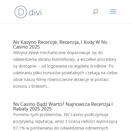
Nv Kasyno Recenzje, Recenzja, I Kody W Nv
Casino 2025
Witryna Www mechanicznie dopasowuje się do
odwiedzenia ekranu komórkowy, a wszelkie procedury
są dostępne – od logowania na wypłatę środków. Po
odebraniu pliku bonusów powitalnych czekają na ciebie
obok naszą firmę równoczesne atrakcje w postaci
bonusu z brakiem...
Nv Casino Bądź Warto? Najnowsza Recenzja I
Rabaty 2025 2025
Pomimo tych problemów, NV Casino podtrzymuje
pozytywną reputację, wraz z oceną radości wynoszącą
97,1% w porównaniu do odwiedzenia odmiennych