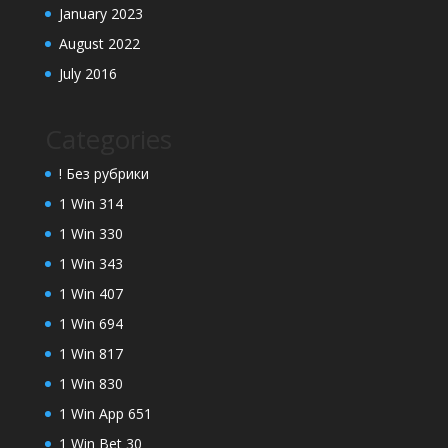
January 2023
August 2022
July 2016
Categories
! Без рубрики
1 Win 314
1 Win 330
1 Win 343
1 Win 407
1 Win 694
1 Win 817
1 Win 830
1 Win App 651
1 Win Bet 30