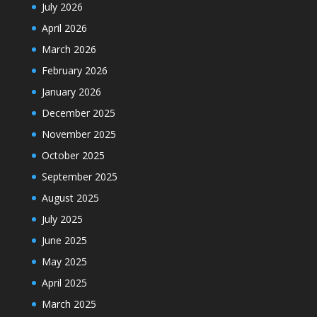
July 2026
April 2026
March 2026
February 2026
January 2026
December 2025
November 2025
October 2025
September 2025
August 2025
July 2025
June 2025
May 2025
April 2025
March 2025