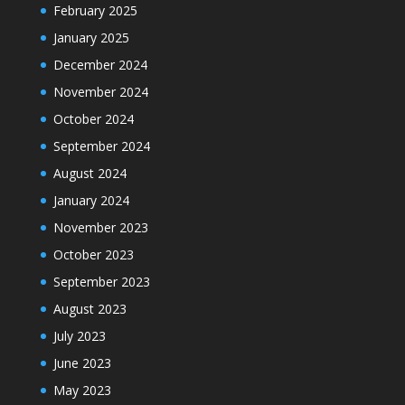
February 2025
January 2025
December 2024
November 2024
October 2024
September 2024
August 2024
January 2024
November 2023
October 2023
September 2023
August 2023
July 2023
June 2023
May 2023