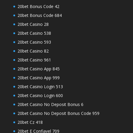
20bet Bonus Code 42
20bet Bonus Code 684
20bet Casino 28
20bet Casino 538
20bet Casino 593
20bet Casino 82
20bet Casino 961
20bet Casino App 845
20bet Casino App 999
20bet Casino Login 513
20bet Casino Login 600
20bet Casino No Deposit Bonus 6
20bet Casino No Deposit Bonus Code 959
20bet Cz 418
20bet E Confiavel 709