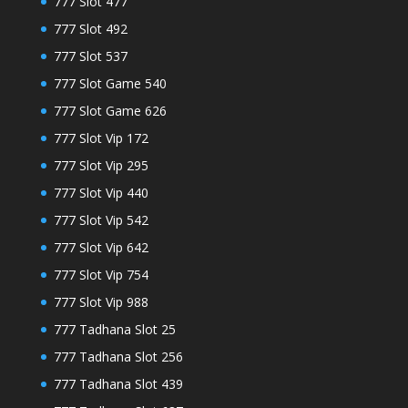
777 Slot 477
777 Slot 492
777 Slot 537
777 Slot Game 540
777 Slot Game 626
777 Slot Vip 172
777 Slot Vip 295
777 Slot Vip 440
777 Slot Vip 542
777 Slot Vip 642
777 Slot Vip 754
777 Slot Vip 988
777 Tadhana Slot 25
777 Tadhana Slot 256
777 Tadhana Slot 439