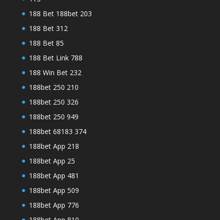
188 Bet 188bet 203
188 Bet 312
188 Bet 85
188 Bet Link 788
188 Win Bet 232
188bet 250 210
188bet 250 326
188bet 250 949
188bet 68183 374
188bet App 218
188bet App 25
188bet App 481
188bet App 509
188bet App 776
188bet App 810