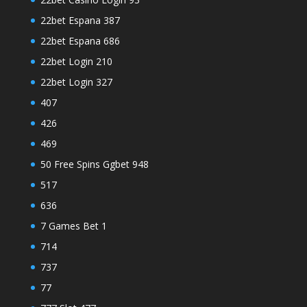
22bet Espana 387
22bet Espana 686
22bet Login 210
22bet Login 327
407
426
469
50 Free Spins Ggbet 948
517
636
7 Games Bet 1
714
737
77