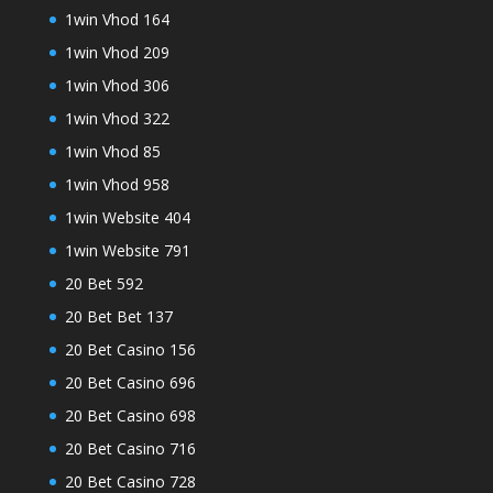
1win Vhod 164
1win Vhod 209
1win Vhod 306
1win Vhod 322
1win Vhod 85
1win Vhod 958
1win Website 404
1win Website 791
20 Bet 592
20 Bet Bet 137
20 Bet Casino 156
20 Bet Casino 696
20 Bet Casino 698
20 Bet Casino 716
20 Bet Casino 728