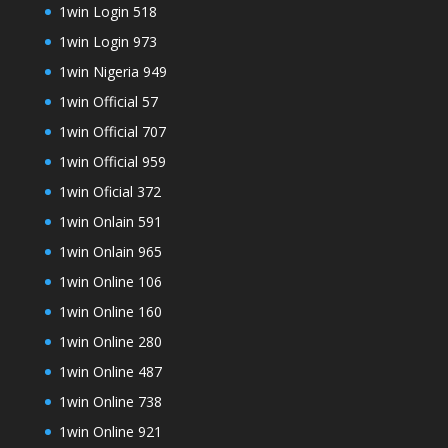
1win Login 518
1win Login 973
1win Nigeria 949
1win Official 57
1win Official 707
1win Official 959
1win Oficial 372
1win Onlain 591
1win Onlain 965
1win Online 106
1win Online 160
1win Online 280
1win Online 487
1win Online 738
1win Online 921