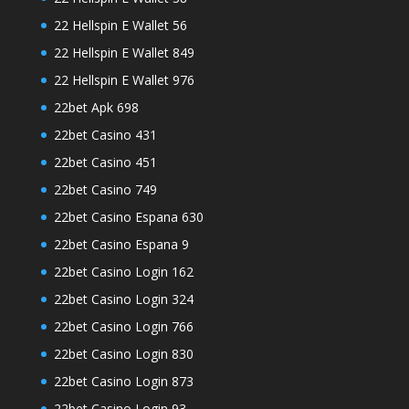
22 Hellspin E Wallet 56
22 Hellspin E Wallet 849
22 Hellspin E Wallet 976
22bet Apk 698
22bet Casino 431
22bet Casino 451
22bet Casino 749
22bet Casino Espana 630
22bet Casino Espana 9
22bet Casino Login 162
22bet Casino Login 324
22bet Casino Login 766
22bet Casino Login 830
22bet Casino Login 873
22bet Casino Login 93