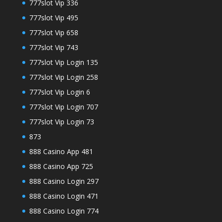
777slot Vip 336
777slot Vip 495
777slot Vip 658
777slot Vip 743
777slot Vip Login 135
777slot Vip Login 258
777slot Vip Login 6
777slot Vip Login 707
777slot Vip Login 73
873
888 Casino App 481
888 Casino App 725
888 Casino Login 297
888 Casino Login 471
888 Casino Login 774