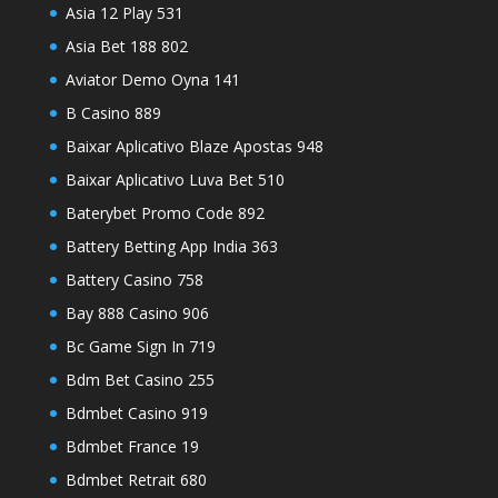
Asia 12 Play 531
Asia Bet 188 802
Aviator Demo Oyna 141
B Casino 889
Baixar Aplicativo Blaze Apostas 948
Baixar Aplicativo Luva Bet 510
Baterybet Promo Code 892
Battery Betting App India 363
Battery Casino 758
Bay 888 Casino 906
Bc Game Sign In 719
Bdm Bet Casino 255
Bdmbet Casino 919
Bdmbet France 19
Bdmbet Retrait 680