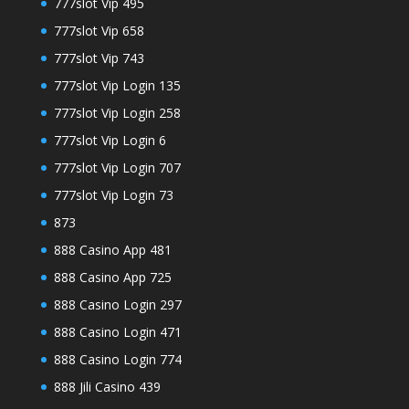
777slot Vip 495
777slot Vip 658
777slot Vip 743
777slot Vip Login 135
777slot Vip Login 258
777slot Vip Login 6
777slot Vip Login 707
777slot Vip Login 73
873
888 Casino App 481
888 Casino App 725
888 Casino Login 297
888 Casino Login 471
888 Casino Login 774
888 Jili Casino 439