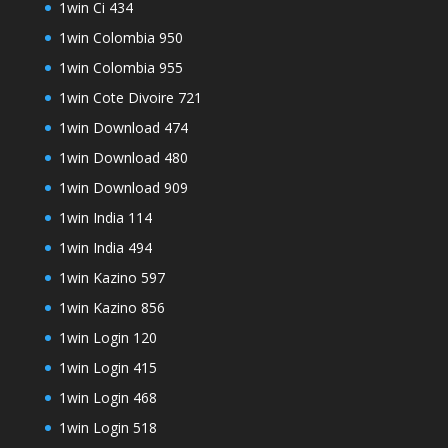
1win Ci 434
1win Colombia 950
1win Colombia 955
1win Cote Divoire 721
1win Download 474
1win Download 480
1win Download 909
1win India 114
1win India 494
1win Kazino 597
1win Kazino 856
1win Login 120
1win Login 415
1win Login 468
1win Login 518