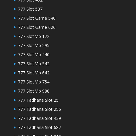
777 Slot 537
777 Slot Game 540
777 Slot Game 626
777 Slot Vip 172
777 Slot Vip 295
777 Slot Vip 440
777 Slot Vip 542
777 Slot Vip 642
777 Slot Vip 754
777 Slot Vip 988
777 Tadhana Slot 25
777 Tadhana Slot 256
777 Tadhana Slot 439
777 Tadhana Slot 687