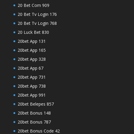
20 Bet Com 909
20 Bet Tv Login 176
20 Bet Tv Login 768
20 Luck Bet 830
20bet App 131
20bet App 165
20bet App 328
20bet App 67
20bet App 731
20bet App 738
20bet App 991
20bet Belepes 857
20bet Bonus 148
20bet Bonus 787
20bet Bonus Code 42