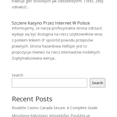
traktuje gier stołowych jak oddzielnejfirm. Toteż, żeby
odnaleźć...
Szczere Kasyno Przez Internet W Polsce
Informujemy, że nasza profesjonalna strona odrzucić
wydaje się być dostępna na rzecz użytkowników wraz
z polskim linkiem IP spośród powodu przepisów
prawnych. Strona hazardowa HellSpin jest to
propozycja również na rzecz internautów mobilnych.
Zoptymalizowana wersja...
Search
Search
Recent Posts
Roulette Casino Canada Secure: A Complete Guide
Μοντέρνα Καλύτερες Ιστοσελίδες Ρουλέτα με