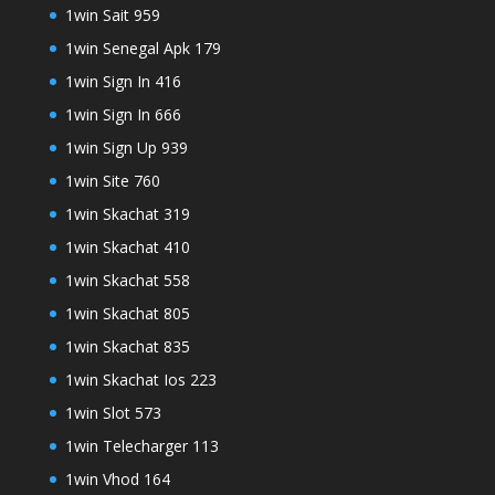
1win Sait 959
1win Senegal Apk 179
1win Sign In 416
1win Sign In 666
1win Sign Up 939
1win Site 760
1win Skachat 319
1win Skachat 410
1win Skachat 558
1win Skachat 805
1win Skachat 835
1win Skachat Ios 223
1win Slot 573
1win Telecharger 113
1win Vhod 164