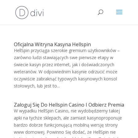
Oficjalna Witryna Kasyna Hellspin
HellSpin przyciąga szerokie gremium użytkowników –
zarówno ludzi stawiających swe pierwsze etapy w
świecie kasyn przez internet, jak i doświadczonych
weteranów. W odpowiednim kasynie odrzucić może
oczywiście zabraknąć typowych kasynowych konsol
stołowych, lub jest to...
Zaloguj Się Do Hellspin Casino I Odbierz Premia
W wypadku HellSpin Casino, nie wydobędziemy takiej
apki na tychże sklepach, ale zamiast kasynoproponuje
bardzo dobrze funkcjonującą mobilną wersję strony
www domowej. Powinno Się dodać, że HellSpin nie