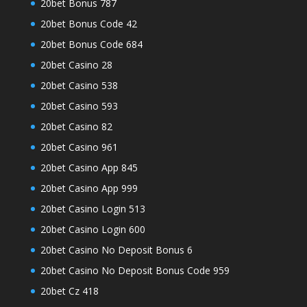
20bet Bonus 787
20bet Bonus Code 42
20bet Bonus Code 684
20bet Casino 28
20bet Casino 538
20bet Casino 593
20bet Casino 82
20bet Casino 961
20bet Casino App 845
20bet Casino App 999
20bet Casino Login 513
20bet Casino Login 600
20bet Casino No Deposit Bonus 6
20bet Casino No Deposit Bonus Code 959
20bet Cz 418