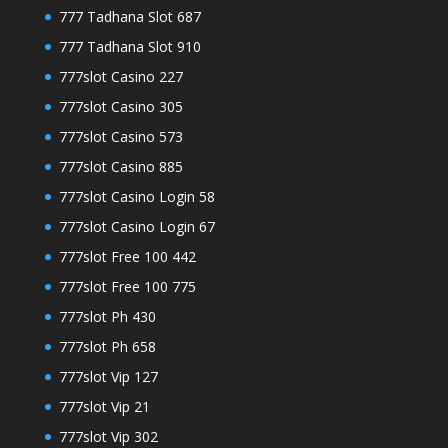
777 Tadhana Slot 687
777 Tadhana Slot 910
777slot Casino 227
777slot Casino 305
777slot Casino 573
777slot Casino 885
777slot Casino Login 58
777slot Casino Login 67
777slot Free 100 442
777slot Free 100 775
777slot Ph 430
777slot Ph 658
777slot Vip 127
777slot Vip 21
777slot Vip 302