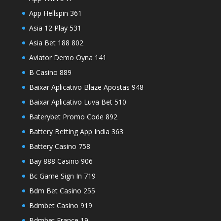
App Hellspin 361
Asia 12 Play 531
Asia Bet 188 802
Aviator Demo Oyna 141
B Casino 889
Baixar Aplicativo Blaze Apostas 948
Baixar Aplicativo Luva Bet 510
Baterybet Promo Code 892
Battery Betting App India 363
Battery Casino 758
Bay 888 Casino 906
Bc Game Sign In 719
Bdm Bet Casino 255
Bdmbet Casino 919
Bdmbet France 19