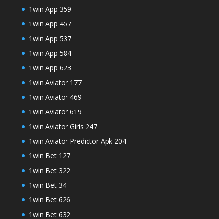
1win App 359
1win App 457
1win App 537
1win App 584
1win App 623
1win Aviator 177
1win Aviator 469
1win Aviator 619
1win Aviator Giris 247
1win Aviator Predictor Apk 204
1win Bet 127
1win Bet 322
1win Bet 34
1win Bet 626
1win Bet 632