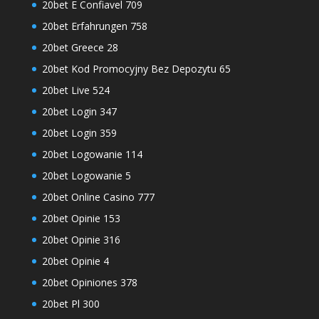
20bet E Confiavel 709
20bet Erfahrungen 758
20bet Greece 28
20bet Kod Promocyjny Bez Depozytu 65
20bet Live 524
20bet Login 347
20bet Login 359
20bet Logowanie 114
20bet Logowanie 5
20bet Online Casino 777
20bet Opinie 153
20bet Opinie 316
20bet Opinie 4
20bet Opiniones 378
20bet Pl 300