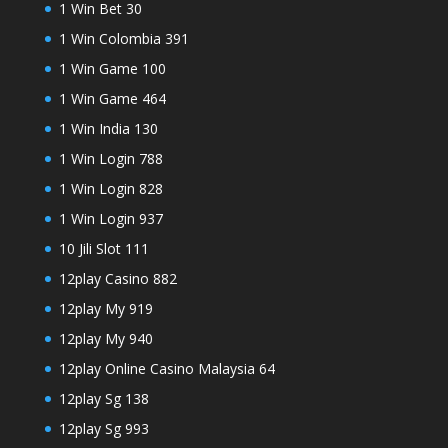
1 Win Bet 30
1 Win Colombia 391
1 Win Game 100
1 Win Game 464
1 Win India 130
1 Win Login 788
1 Win Login 828
1 Win Login 937
10 Jili Slot 111
12play Casino 882
12play My 919
12play My 940
12play Online Casino Malaysia 64
12play Sg 138
12play Sg 993