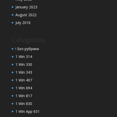
January 2023
August 2022
July 2016
Categories
! Без рубрики
1 Win 314
1 Win 330
1 Win 343
1 Win 407
1 Win 694
1 Win 817
1 Win 830
1 Win App 651