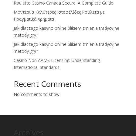
Roulette Casino Canada Secure: A Complete Guide
Μοντέρνα Καλύτερες Ιστοσελίδες Ρουλέτα με
Πραγματικά Χρήματα
Jak dlaczego kasyno online blikiem zmienia tradycyjne
metody gry?
Jak dlaczego kasyno online blikiem zmienia tradycyjne
metody gry?
Casino Non AAMS Licensing: Understanding
International Standards
Recent Comments
No comments to show.
Archives